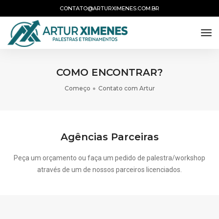
CONTATO@ARTURXIMENES.COM.BR
tog
COMO ENCONTRAR?
Começo
Contato com Artur
Agências Parceiras
Peça um orçamento ou faça um pedido de palestra/workshop
através de um de nossos parceiros licenciados.