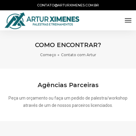
CONTATO@ARTURXIMENES.COM.BR
tog
COMO ENCONTRAR?
Começo
Contato com Artur
Agências Parceiras
Peça um orçamento ou faça um pedido de palestra/workshop
através de um de nossos parceiros licenciados.