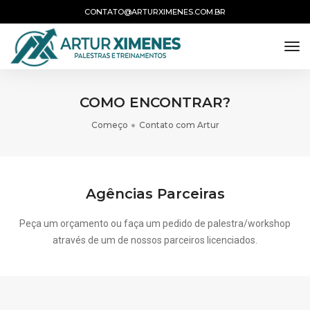
CONTATO@ARTURXIMENES.COM.BR
tog
COMO ENCONTRAR?
Começo
Contato com Artur
Agências Parceiras
Peça um orçamento ou faça um pedido de palestra/workshop
através de um de nossos parceiros licenciados.